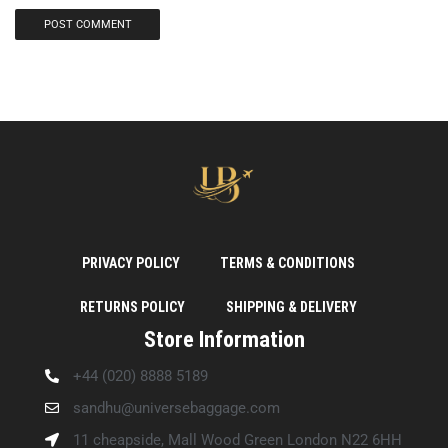
PRIVACY POLICY
TERMS & CONDITIONS
RETURNS POLICY
SHIPPING & DELIVERY
Store Information
+44 (020) 8888 5189
sandhu@universebaggage.com
11 cheapside, Mall Wood Green London N22 6HH