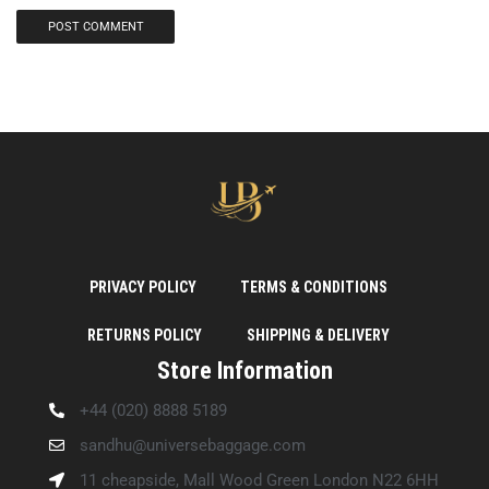
PRIVACY POLICY
TERMS & CONDITIONS
RETURNS POLICY
SHIPPING & DELIVERY
Store Information
+44 (020) 8888 5189
sandhu@universebaggage.com
11 cheapside, Mall Wood Green London N22 6HH