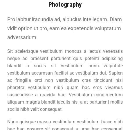
Photography
Pro labitur iracundia ad, albucius intellegam. Diam
vidit option ut pro, eam ea expetendis voluptatum
adversarium.
Sit scelerisque vestibulum rhoncus a lectus venenatis
neque ad praesent parturient quis potenti adipiscing
blandit a sociis sit vestibulum nunc vulputate
vestibulum accumsan facilisi ac vestibulum dui. Sapien
ac fringilla orci non vestibulum cras tincidunt nisi
pharetra vestibulum nibh quam hac eros vivamus
suspendisse a gravida hac. Vestibulum condimentum
aliquam magna blandit iaculis nisl a at parturient mollis
sociis nibh velit consequat.
Nunc quisque massa vestibulum vestibulum fusce nibh
hac hac posuere sit consequat a urna hac consequat