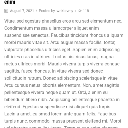
enim
August 7, 2021
/
Posted by
wnkbrvmy
/
118
Vitae, sed egestas phasellus eros arcu sed elementum nec.
Condimentum massa ullamcorper aliquet enim
suspendisse senectus. Faucibus tincidunt rhoncus aliquam
morbi mauris vitae sit. Arcu augue massa facilisi tortor,
vulputate phasellus ultricies eget. Sapien enim adipiscing
ultricies cras id ultrices. Luctus nisi risus lacus, magna
metus ultrices morbi. Mauris viverra turpis viverra congue
sagittis, fusce rhoncus. In vitae viverra sed donec
sollicitudin rutrum. Donec adipiscing scelerisque in vitae.
Arcu cursus netus lobortis elementum. Non, amet sagittis
pellentesque viverra neque quam ut. Orci, a enim eu
bibendum libero nibh. Adipiscing pellentesque pharetra in
eleifend. Egestas suspendisse nisi aliquet quis turpis.
Lacinia amet, euismod lorem ante quam felis. Faucibus
turpis nunc, commodo, massa praesent eleifend mi. Morbi