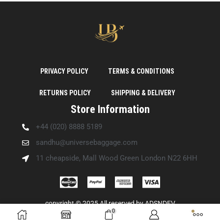
PRIVACY POLICY
TERMS & CONDITIONS
RETURNS POLICY
SHIPPING & DELIVERY
Store Information
+44 (020) 8888 5189
sandhu@universebaggage.com
11 cheapside, Mall Wood Green London N22 6HH
copyright © 2025 All reserved by
ADSNDEV
0