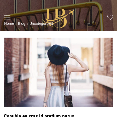
Home
Blog
Uncategorized
Conubia eu cras id pretium purus.